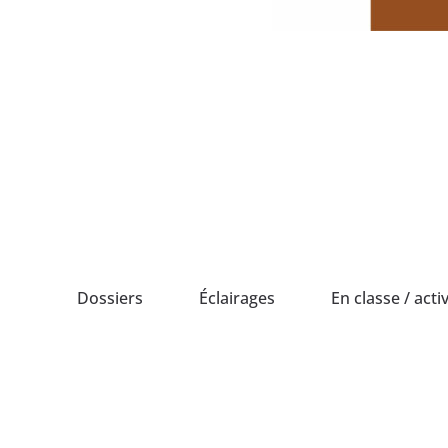
Passer
au
contenu
Dossiers
Éclairages
En classe / activ