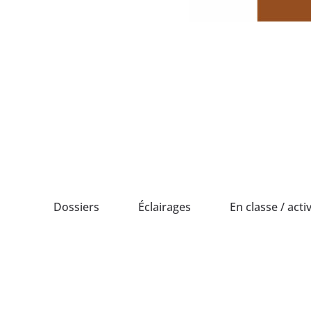
Passer
au
contenu
Dossiers
Éclairages
En classe / activ