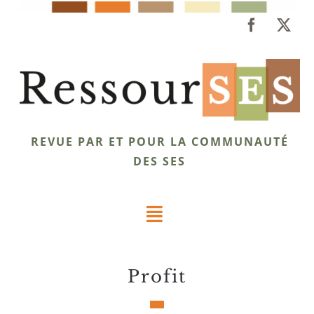
Passer
au
contenu
REVUE PAR ET POUR LA COMMUNAUTÉ
DES SES
Toggle
Navigation
Dossiers
profit
Éclairages