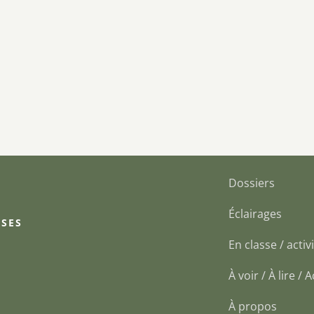
Dossiers
Éclairages
 SES
En classe / activi
À voir / À lire /
À propos