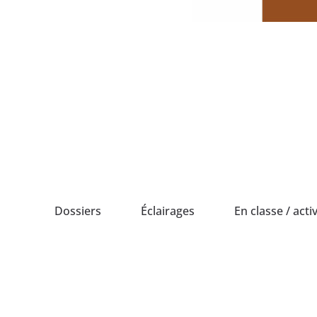
Passer
au
contenu
Dossiers
Éclairages
En classe / activ