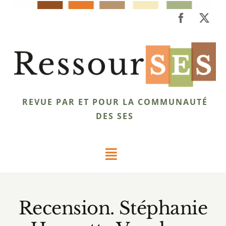
Passer
au
contenu
REVUE PAR ET POUR LA COMMUNAUTÉ
DES SES
Toggle
Navigation
Dossiers
Recension. Stéphanie
Éclairages