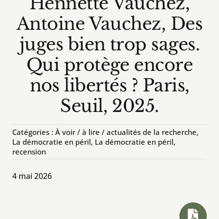
Hennette Vauchez,
Antoine Vauchez, Des
En classe / activités et outils
juges bien trop sages.
À voir / À lire / Actualité de la recherche
Qui protège encore
nos libertés ? Paris,
À propos
Seuil, 2025.
Pour contribuer
Catégories :
À voir / à lire / actualités de la recherche
,
Rechercher:
La démocratie en péril
,
La démocratie en péril,
recension
4 mai 2026