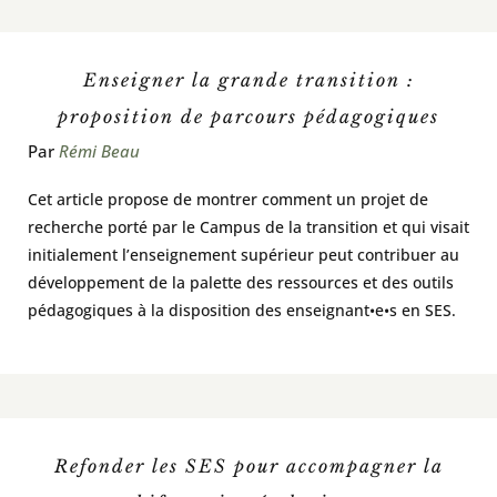
En classe / activités et outils
Enseigner la grande transition :
proposition de parcours pédagogiques
À voir / À lire / Actualité de la recherche
Par
Rémi Beau
À propos
Cet article propose de montrer comment un projet de
recherche porté par le Campus de la transition et qui visait
initialement l’enseignement supérieur peut contribuer au
Pour contribuer
développement de la palette des ressources et des outils
pédagogiques à la disposition des enseignant•e•s en SES.
Rechercher:
Refonder les SES pour accompagner la