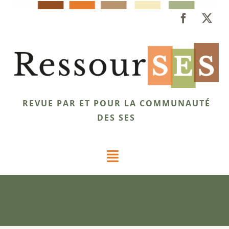
Passer
au
contenu
REVUE PAR ET POUR LA COMMUNAUTÉ
DES SES
Toggle
Navigation
Dossiers
Éclairages