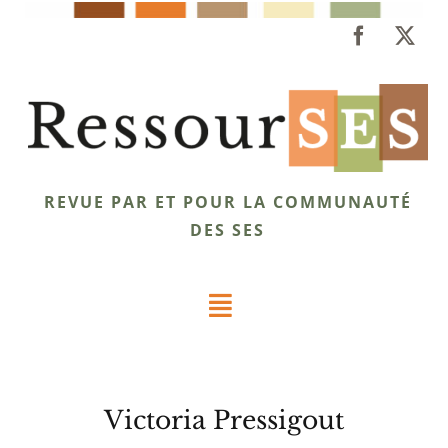
Passer
au
contenu
REVUE PAR ET POUR LA COMMUNAUTÉ
DES SES
Toggle
Navigation
Dossiers
Victoria Pressigout
Éclairages