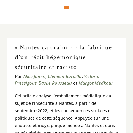
En classe / activités et outils
À voir / À lire / Actualité de la recherche
« Nantes ça craint » : la fabrique
À propos
d’un récit hégémonique
sécuritaire et raciste
Pour contribuer
Par
Alice Jamin
,
Clément Barailla
,
Victoria
Pressigout
,
Basile Rousseau
et
Margot Medkour
Rechercher:
Cet article analyse l’emballement médiatique au
sujet de l’insécurité à Nantes, à partir de
septembre 2022, et les conséquences sociales et
politiques de cette séquence. Appuyée sur une
enquête ethnographique menée à Nantes et dans
sa périphérie, des entretiens avec des acteurs de la