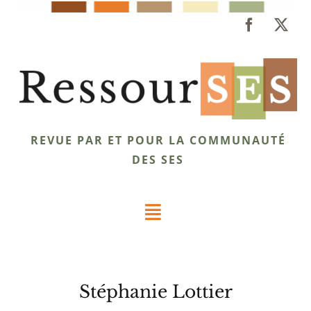
Passer
au
contenu
REVUE PAR ET POUR LA COMMUNAUTÉ
DES SES
Toggle
Navigation
Dossiers
Stéphanie Lottier
Éclairages