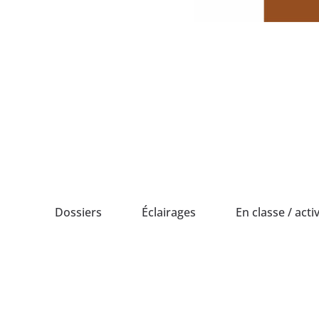
Passer
au
contenu
Dossiers
Éclairages
En classe / activ