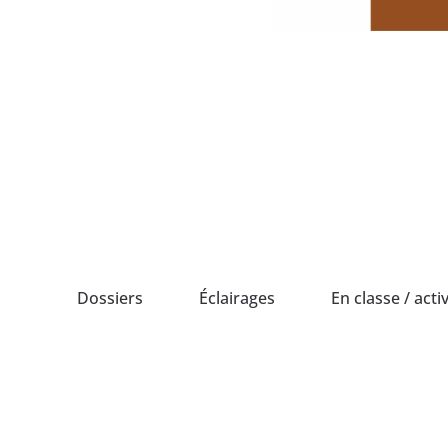
Passer
au
contenu
Dossiers
Éclairages
En classe / activ