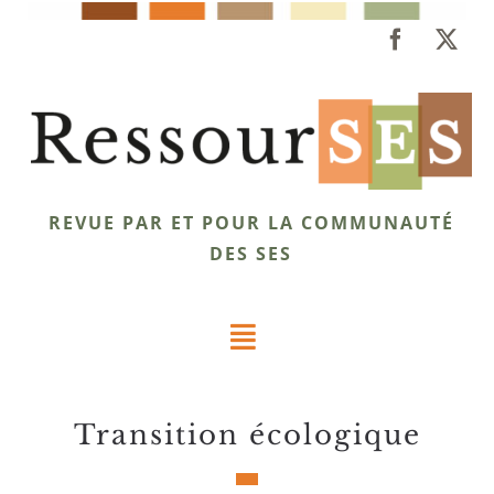
Passer
au
contenu
REVUE PAR ET POUR LA COMMUNAUTÉ
DES SES
Toggle
Navigation
Dossiers
transition écologique
Éclairages