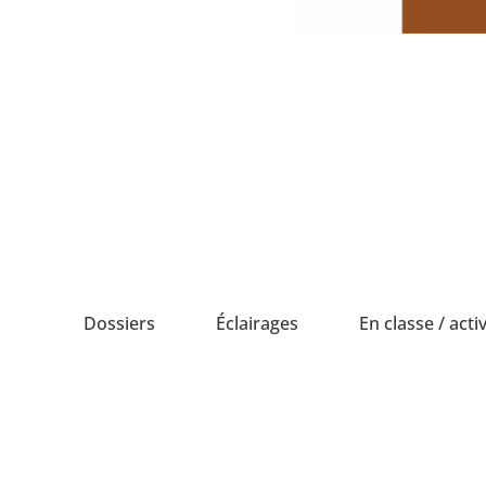
Passer
au
contenu
Dossiers
Éclairages
En classe / activ