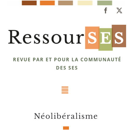
Passer
au
contenu
REVUE PAR ET POUR LA COMMUNAUTÉ
DES SES
Toggle
Navigation
Dossiers
néolibéralisme
Éclairages