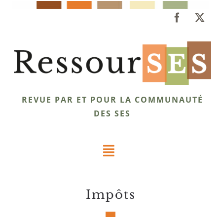
Passer
au
contenu
REVUE PAR ET POUR LA COMMUNAUTÉ
DES SES
Toggle
Navigation
Dossiers
impôts
Éclairages