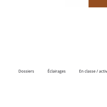
Passer
au
contenu
Dossiers
Éclairages
En classe / activ