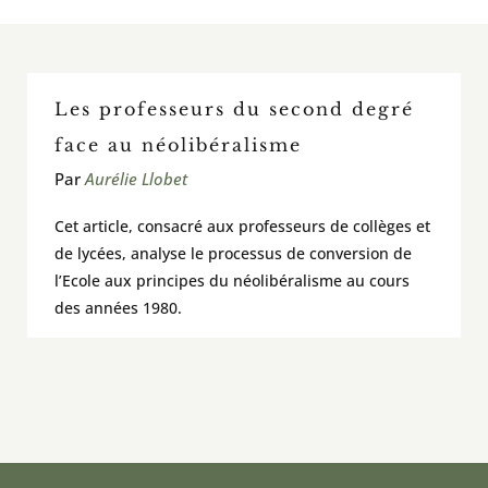
En classe / activités et outils
Les professeurs du second degré
À voir / À lire / Actualité de la recherche
face au néolibéralisme
Par
Aurélie Llobet
À propos
Cet article, consacré aux professeurs de collèges et
Pour contribuer
de lycées, analyse le processus de conversion de
l’Ecole aux principes du néolibéralisme au cours
des années 1980.
Rechercher: