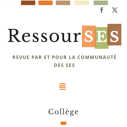
Passer
au
contenu
REVUE PAR ET POUR LA COMMUNAUTÉ
DES SES
Toggle
Navigation
Dossiers
collège
Éclairages