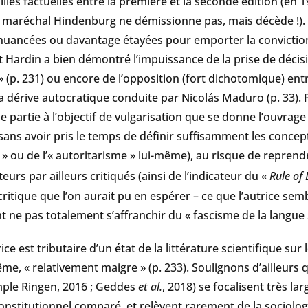
lles factuelles entre la première et la seconde édition (en 
e maréchal Hindenburg ne démissionne pas, mais décède !).
nuancées ou davantage étayées pour emporter la conviction :
ett Hardin a bien démontré l’impuissance de la prise de déc
(p. 231) ou encore de l’opposition (fort dichotomique) entr
a dérive autocratique conduite par Nicolás Maduro (p. 33)
de partie à l’objectif de vulgarisation que se donne l’ouvrag
sans avoir pris le temps de définir suffisamment les concepts
e » ou de l’« autoritarisme » lui-même), au risque de reprendr
eurs par ailleurs critiqués (ainsi de l’indicateur du «
Rule of
critique que l’on aurait pu en espérer – ce que l’autrice se
 ne pas totalement s’affranchir du « fascisme de la langue 
trice est tributaire d’un état de la littérature scientifique s
même, « relativement maigre » (p. 233). Soulignons d’ailleurs 
mple Ringen, 2016 ; Geddes
et al.
, 2018) se focalisent très la
nstitutionnel comparé, et relèvent rarement de la sociologi