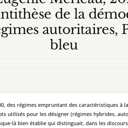
antithèse de la démoc
égimes autoritaires, P
bleu
e
000, des régimes empruntant des caractéristiques à l
pts utilisés pour les désigner (régimes hybrides, au
usque-là bien établie qui distinguait, dans les disco