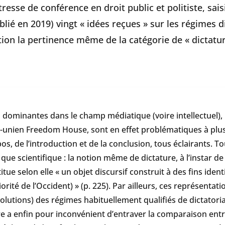
esse de conférence en droit public et politiste, sais
lié en 2019) vingt « idées reçues » sur les régimes di
n la pertinence même de la catégorie de « dictature 
dominantes dans le champ médiatique (voire intellectuel), i
s-unien
Freedom House
, sont en effet problématiques à plu
opos, de l’introduction et de la conclusion, tous éclairants. 
que scientifique : la notion même de dictature, à l’instar de 
itue selon elle « un objet discursif construit à des fins iden
iorité de l’Occident) » (p. 225). Par ailleurs, ces représent
 évolutions) des régimes habituellement qualifiés de dictator
e a enfin pour inconvénient d’entraver la comparaison entr