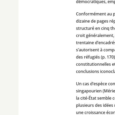
démocratiques, empê
Conformément au pri
dizaine de pages r
structuré en cinq t
croit généralement, 
trentaine d’encadré
s’autorisent à compa
des réfugiés (p. 170)
constitutionnelles et
conclusions iconocl
Un cas d’espèce cons
singapourien (Mérie
la cité-État semble 
plusieurs des idées 
une croissance écon