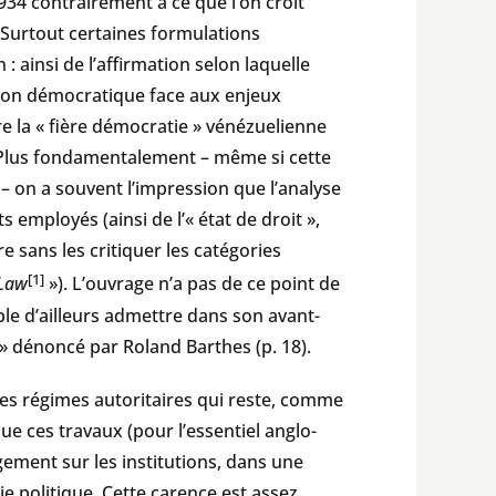
1934 contrairement à ce que l’on croit
 Surtout certaines formulations
 ainsi de l’affirmation selon laquelle
ision démocratique face aux enjeux
e la « fière démocratie » vénézuelienne
. Plus fondamentalement – même si cette
e – on a souvent l’impression que l’analyse
 employés (ainsi de l’« état de droit »,
e sans les critiquer les catégories
[1]
 Law
»). L’ouvrage n’a pas de ce point de
mble d’ailleurs admettre dans son avant-
» dénoncé par Roland Barthes (p. 18).
ur les régimes autoritaires qui reste, comme
que ces travaux (pour l’essentiel anglo-
rgement sur les institutions, dans une
e politique. Cette carence est assez