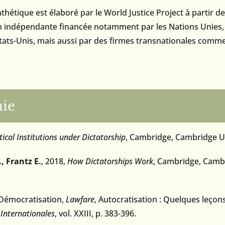
nthétique est élaboré par le
World Justice Project
à partir de
on indépendante financée notamment par les Nations Unies
tats-Unis, mais aussi par des firmes transnationales comm
hie
itical Institutions under Dictatorship
, Cambridge, Cambridge Un
, Frantz E.
, 2018,
How Dictatorships Work
, Cambridge, Camb
« Démocratisation,
Lawfare
, Autocratisation : Quelques leçons
 Internationales
, vol. XXIII, p. 383-396.