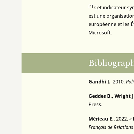
[1]
Cet indicateur sy
est une organisati
européenne et les É
Microsoft.
Bibliograp
Gandhi J.
, 2010,
Pol
Geddes B., Wright J.
Press.
M
érieau E.
, 2022, 
Français de Relations