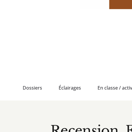
Passer
au
contenu
Dossiers
Éclairages
En classe / activ
Recension. 