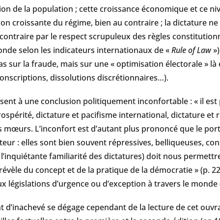
tion de la population ; cette croissance économique et ce n
on croissante du régime, bien au contraire ; la dictature ne
 contraire par le respect scrupuleux des règles constitutionne
nde selon les indicateurs internationaux de «
Rule of Law
»)
s sur la fraude, mais sur une « optimisation électorale » là
onscriptions, dissolutions discrétionnaires…).
ent à une conclusion politiquement inconfortable : « il est p
rospérité, dictature et pacifisme international, dictature et r
es mœurs. L’inconfort est d’autant plus prononcé que le por
atteur : elles sont bien souvent répressives, belliqueuses, co
l’inquiétante familiarité des dictatures) doit nous permettre 
 révèle du concept et de la pratique de la démocratie » (p. 2
x législations d’urgence ou d’exception à travers le monde 
t d’inachevé se dégage cependant de la lecture de cet ouvra