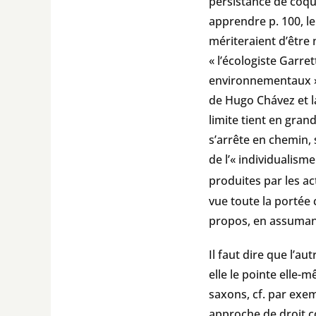
persistance de coqui
apprendre p. 100, l
mériteraient d’être 
« l’écologiste Garr
environnementaux » 
de Hugo Chávez et l
limite tient en gran
s’arrête en chemin, 
de l’« individualism
produites par les act
vue toute la portée 
propos, en assumant
Il faut dire que l’au
elle le pointe elle-
saxons, cf. par exe
approche de droit co