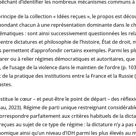
chant d’identifier les nombreux mécanismes communs à ces
ncipe de la collection « Idées reçues », le propos est dé
épondant chacun à une représentation dominante dans le 
hématiques : sont ainsi successivement questionnées les rel
entre dictatures et philosophie de l’histoire, État de droit, 
s permettent d’approfondir certains exemples. Parmi les plu
rer ou à relier régimes démocratiques et autoritaires, que c
, de l’usage de la violence dans le maintien de l’ordre (p. 10
 de la pratique des institutions entre la France et la Russie 
astes.
titue le cœur – et peut-être le point de départ – des réflex
au, 2023). Régime de parti unique restreignant considérabl
correspondre parfaitement aux critères habituels de la dictatu
reçues au sujet de ce type de régime : la dictature n’y a p
omique ainsi qu’un niveau d’IDH parmi les plus élevés au m