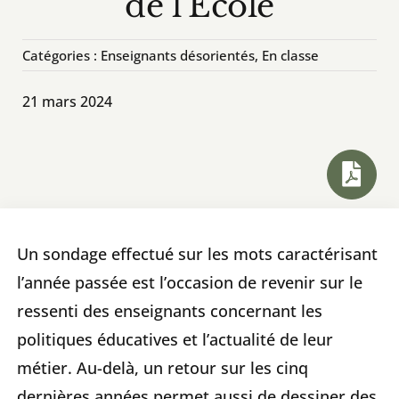
de l’École
En classe / activités et outils
Catégories :
Enseignants désorientés, En classe
À voir / À lire / Actualité de la recherche
21 mars 2024
À propos
Pour contribuer
Un sondage effectué sur les mots caractérisant
Rechercher:
l’année passée est l’occasion de revenir sur le
ressenti des enseignants concernant les
politiques éducatives et l’actualité de leur
métier. Au-delà, un retour sur les cinq
dernières années permet aussi de dessiner des